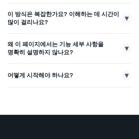
것을 뒤엎고 다시 시작하는 것이 아닙니다. 현재
네. 고객 수가 유일한 핵심은 아닙니다. 더 중요한
이 방식은 복잡한가요? 이해하는 데 시간이
하는 비즈니스는 계속 하시면 됩니다.
▾
것은 비즈니스를 하고 있는지, 산업이 이 방식의
많이 걸리나요?
논리에 맞는지입니다. 숫자는 적더라도 축적할 수
처음에는 낯설 수 있지만, 전체적인 방향을 잡으면
있는 것이 숫자는 많지만 매번 리셋되는 것보다
왜 이 페이지에서는 기능 세부 사항을
▾
세부 사항은 훨씬 분명해집니다. 커뮤니티에 완전한
의미가 있습니다.
명확히 설명하지 않나요?
설명이 있으니 자신의 속도에 맞춰 천천히
이 페이지의 유일한 목적은 '계속 알아볼 가치가
이해하시면 됩니다.
▾
어떻게 시작해야 하나요?
있는지' 판단하도록 돕는 것이기 때문입니다. 여기서
세부 사항을 말하면 오히려 헷갈릴 수 있으며,
바로 커뮤니티에 참여하세요. 그곳에 있는 완전한
커뮤니티에 들어와서 천천히 확인하는 것이 더
정보 설명을 스스로 천천히 읽어보고 이 방식이
적합합니다.
당신에게 맞는지 평가한 후, 다음 단계를 결정하시면
됩니다.